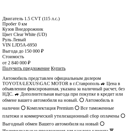
Двигатель
1.5 CVT (115 л.с.)
Пробег
0 км
Кузов
Внедорожник
Цвет
Clear White (UD)
Руль
Левый
VIN
LJD5A-6950
Выгода
до 150 000 ₽
Стоимость
от
2 840 000 ₽
Получить предложение
Купить
Автомобиль представлен официальным дилером
TOYOTA\LEXUS\GAC MOTOR в г.Ставрополь 🚙 Цена в
объявлении фиксированная, указана за наличный расчет, без
НДС. 🚙 Дополнительная выгода при покупке в кредит или
обмене вашего автомобиля на новый.
⚪️
Автомобиль в
наличии
⚪️
Комплектация Premium
⚪️
Все таможенные
платежи и коммерческий утилизационный сбор оплачены
⚪️
Выгодный обмен Вашего автомобиля на новый
⚪️
Индивидуальные предложения для каждого клиента 🔻