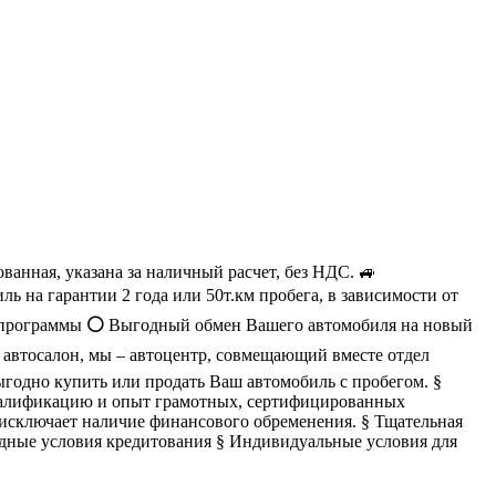
ная, указана за наличный расчет, без НДС. 🚙
ь на гарантии 2 года или 50т.км пробега, в зависимости от
 программы
⚪️
Выгодный обмен Вашего автомобиля на новый
автосалон, мы – автоцентр, совмещающий вместе отдел
ыгодно купить или продать Ваш автомобиль с пробегом. §
квалификацию и опыт грамотных, сертифицированных
 исключает наличие финансового обременения. § Тщательная
одные условия кредитования § Индивидуальные условия для