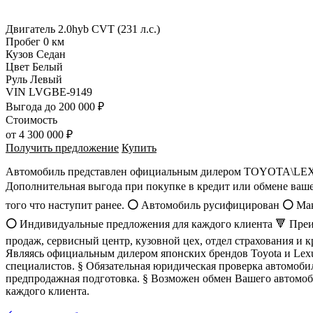
Двигатель
2.0hyb CVT (231 л.с.)
Пробег
0 км
Кузов
Седан
Цвет
Белый
Руль
Левый
VIN
LVGBE-9149
Выгода
до 200 000 ₽
Стоимость
от
4 300 000 ₽
Получить предложение
Купить
Автомобиль представлен официальным дилером TOYOTA\LEXUS
Дополнительная выгода при покупке в кредит или обмене ваш
того что наступит ранее.
⚪️
Автомобиль русифицирован
⚪️
Мак
⚪️
Индивидуальные предложения для каждого клиента 🔻 Преим
продаж, сервисный центр, кузовной цех, отдел страхования и 
Являясь официальным дилером японских брендов Тоyоtа и Lе
специалистов. § Обязательная юридическая проверка автомоби
предпродажная подготовка. § Возможен обмен Вашего автомоб
каждого клиента.