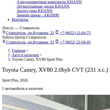
Аэродинамичные комплекты KHANN
Легкосплавные диски KHANN
Аксессуары KHANN
Зимние шины - АКЦИЯ!
Контакты
Лексус — Ставрополь
Ставрополь, пр.Кулакова, 32
+7 (8652) 22-04-75
Тойота Центр Ставрополь
Ставрополь, пр.Кулакова, 32
+7 (8652) 22-04-45
Главная
>
Авто в наличии
>
Toyota Camry, XV80 Sport Plus
Toyota Camry, XV80 2.0hyb CVT (231 л.с.) 
Sport Plus, 2026
1 автомобиль в наличии