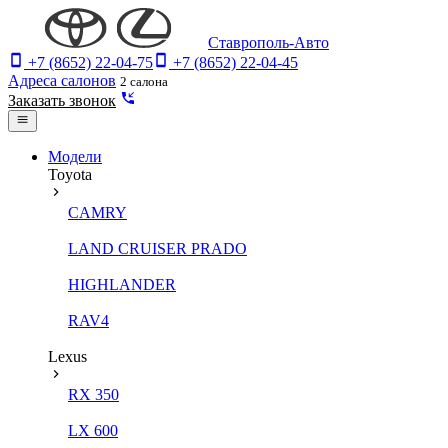
Ставрополь-Авто
+7 (8652) 22-04-75
+7 (8652) 22-04-45
Адреса салонов
2 салона
Заказать звонок
Модели
Toyota
CAMRY
LAND CRUISER PRADO
HIGHLANDER
RAV4
Lexus
RX 350
LX 600