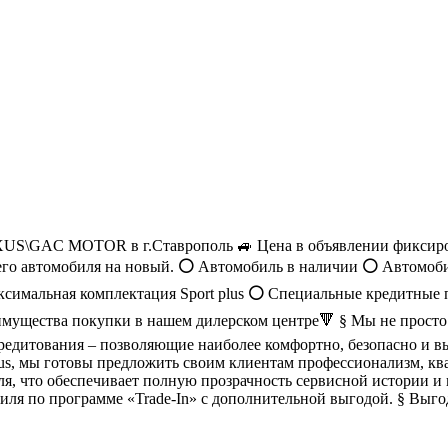
\GAC MOTOR в г.Ставрополь 🚙 Цена в объявлении фиксирован
его автомобиля на новый.
⚪️
Автомобиль в наличии
⚪️
Автомобил
симальная комплектация Sport plus
⚪️
Специальные кредитные
ущества покупки в нашем дилерском центре🔻 § Мы не просто 
кредитования – позволяющие наиболее комфортно, безопасно и в
хus, мы готовы предложить своим клиентам профессионализм, 
ля, что обеспечивает полную прозрачность сервисной истории и
иля по программе «Trade-In» с дополнительной выгодой. § Выг